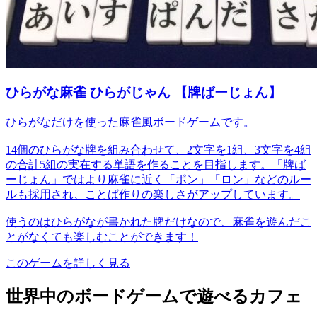
ひらがな麻雀 ひらがじゃん 【牌ばーじょん】
ひらがなだけを使った麻雀風ボードゲームです。
14個のひらがな牌を組み合わせて、2文字を1組、3文字を4組
の合計5組の実在する単語を作ることを目指します。「牌ば
ーじょん」ではより麻雀に近く「ポン」「ロン」などのルー
ルも採用され、ことば作りの楽しさがアップしています。
使うのはひらがなが書かれた牌だけなので、麻雀を遊んだこ
とがなくても楽しむことができます！
このゲームを詳しく見る
世界中のボードゲームで遊べるカフェ