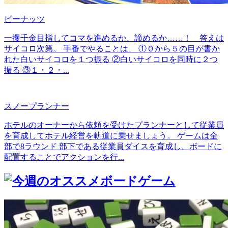
ピーナッツ
一攫千金目指してコマを進めるか、諦めるか……！ 答えは
サイコロ次第。 手番でやることは、 ①０から５の目が書か
れた白いサイコロを１つ振る ②白いサイコロを同時に２つ
振る ③１・２・...
スノープランナー
ホテルのオーナーから依頼を受けたプランナーとして従業員
を育成してホテル経営を軌道に乗せましょう。 ゲームは全
部で8ラウンド 部下である従業員ダイスを育成し、ボードに
配置することでアクションを行...