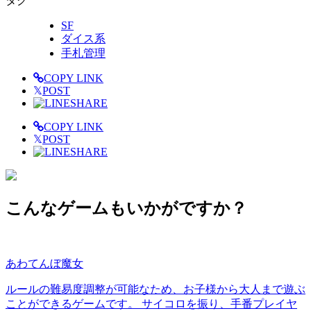
タグ
SF
ダイス系
手札管理
COPY LINK
𝕏
POST
SHARE
COPY LINK
𝕏
POST
SHARE
こんなゲームもいかがですか？
あわてんぼ魔女
ルールの難易度調整が可能なため、お子様から大人まで遊ぶ
ことができるゲームです。 サイコロを振り、手番プレイヤ