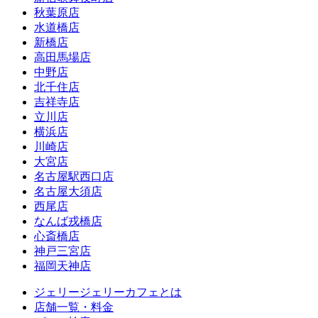
秋葉原店
水道橋店
新橋店
高田馬場店
中野店
北千住店
吉祥寺店
立川店
横浜店
川崎店
大宮店
名古屋駅西口店
名古屋大須店
西尾店
なんば戎橋店
心斎橋店
神戸三宮店
福岡天神店
ジェリージェリーカフェとは
店舗一覧・料金