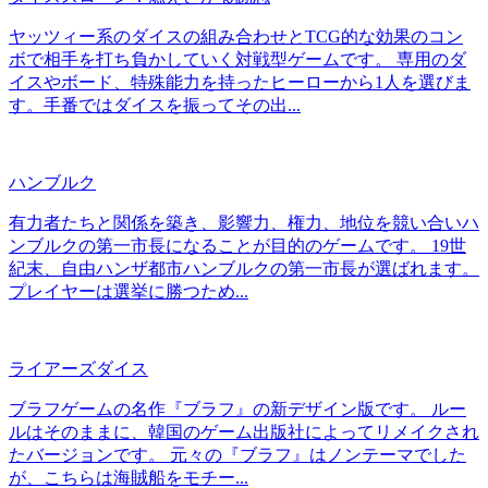
ヤッツィー系のダイスの組み合わせとTCG的な効果のコン
ボで相手を打ち負かしていく対戦型ゲームです。 専用のダ
イスやボード、特殊能力を持ったヒーローから1人を選びま
す。手番ではダイスを振ってその出...
ハンブルク
有力者たちと関係を築き、影響力、権力、地位を競い合いハ
ンブルクの第一市長になることが目的のゲームです。 19世
紀末、自由ハンザ都市ハンブルクの第一市長が選ばれます。
プレイヤーは選挙に勝つため...
ライアーズダイス
ブラフゲームの名作『ブラフ』の新デザイン版です。 ルー
ルはそのままに、韓国のゲーム出版社によってリメイクされ
たバージョンです。 元々の『ブラフ』はノンテーマでした
が、こちらは海賊船をモチー...