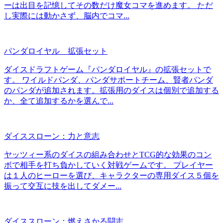
ーは出目を記憶してその数だけ魔女コマを進めます。 ただ
し実際には動かさず、脳内でコマ...
パンダロイヤル 拡張セット
ダイスドラフトゲーム『パンダロイヤル』の拡張セットで
す。 ワイルドパンダ、パンダサポートチーム、賢者パンダ
のパンダが追加されます。拡張用のダイスは個別で追加する
か、全て追加するかを選んで...
ダイススローン：力と意志
ヤッツィー系のダイスの組み合わせとTCG的な効果のコン
ボで相手を打ち負かしていく対戦ゲームです。 プレイヤー
は１人のヒーローを選び、キャラクターの専用ダイス５個を
振って交互に技を出してダメー...
ダイススローン：燃えさかる闘志