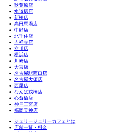
秋葉原店
水道橋店
新橋店
高田馬場店
中野店
北千住店
吉祥寺店
立川店
横浜店
川崎店
大宮店
名古屋駅西口店
名古屋大須店
西尾店
なんば戎橋店
心斎橋店
神戸三宮店
福岡天神店
ジェリージェリーカフェとは
店舗一覧・料金