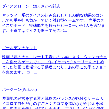
ダイススローン：燃えさかる闘志
ヤッツィー系のダイスの組み合わせとTCG的な効果のコン
ボで相手を打ち負かしていく対戦型ゲームです。 専用のダ
イスやボード、特殊能力を持ったヒーローから1人を選びま
す。手番ではダイスを振ってその出...
ゴールデンチケット
映画『夢のチョコレート工場』の世界に入り、ウォンカチョ
コを集めるゲームです。 プレイヤーはチャーリーをはじめ
とした映画に登場する子供達になり、あの手この手でチョコ
を集めます。 カー...
パークーン(Parkoon)
遊園地の経営をする運と戦略のバランスが絶妙なゲーム サ
イコロで自分だけのすごろくのコマを進めながらお金を稼
ぎ、遊園地を作り上げていきます。 マス目をだんだん強化