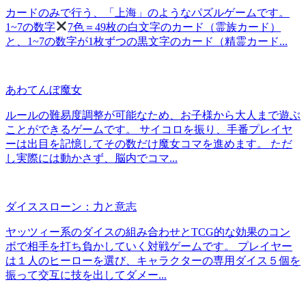
カードのみで行う、「上海」のようなパズルゲームです。
1~7の数字
7色＝49枚の白文字のカード（霊族カード）
と、1~7の数字が1枚ずつの黒文字のカード（精霊カード...
あわてんぼ魔女
ルールの難易度調整が可能なため、お子様から大人まで遊ぶ
ことができるゲームです。 サイコロを振り、手番プレイヤ
ーは出目を記憶してその数だけ魔女コマを進めます。 ただ
し実際には動かさず、脳内でコマ...
ダイススローン：力と意志
ヤッツィー系のダイスの組み合わせとTCG的な効果のコン
ボで相手を打ち負かしていく対戦ゲームです。 プレイヤー
は１人のヒーローを選び、キャラクターの専用ダイス５個を
振って交互に技を出してダメー...