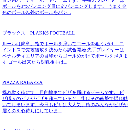
ョン系パーティーボードゲームです。 手番のプレイヤーは
ボールを3つパンニング皿に※パンニングします。 うまく金
色のボール以外のボールをパン...
プラックス PLAKKS FOOTBALL
ルールは簡単。指でボールを弾いてゴールを狙うだけ！ コ
イントスで先攻後攻を決めたら試合開始 先手プレイヤーは
ペナルティエリアの目印からゴールめがけてボールを弾きま
す ゴール出来たら対戦相手は...
PIAZZA RABAZZA
揺れ動く街にて、目的地までピザを届けるゲームです。 ピ
ザ職人のピノがピザを作っていると、街はその衝撃で揺れ動
いてしまいます。今日もピザは大人気。街のみんながピザが
届くのを心待ちにしていま...