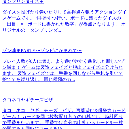
タンブリンダイス＋
ダイスを投げたり弾いたりして高得点を狙うアクションダイ
スゲームです。 4手番ずつ行い、ボードに残ったダイスの
「出目」×「ボードに書かれた数字」が得点となります。 オ
リジナルの「タンブリンダ...
ゾン噛まPARTY〜ゾンビにかまれて〜
プレイ人数が6人に増え、より遊びやすく進化した新しいゾ
ン噛ま！ ゲームは製造フェイズと脱出フェイズに分けられ
ます。 製造フェイズでは、手番を回しながら手札を引いて
捨ててを繰り返し、同じ種類のカ...
タコネコヤギチーズピザ
タコ、ネコ、ヤギ、チーズ、ピザ。言葉遊び&瞬発力カード
ゲーム！ カードを同じ枚数配り各々の山札とし、時計回り
で手番を行います。 手番では自分の山札からカードを一枚
公開すると同時にワードをひ...