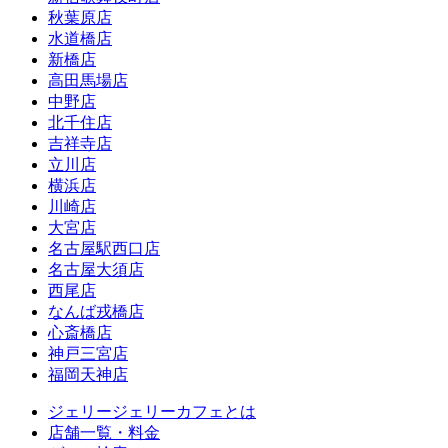
秋葉原店
水道橋店
新橋店
高田馬場店
中野店
北千住店
吉祥寺店
立川店
横浜店
川崎店
大宮店
名古屋駅西口店
名古屋大須店
西尾店
なんば戎橋店
心斎橋店
神戸三宮店
福岡天神店
ジェリージェリーカフェとは
店舗一覧・料金