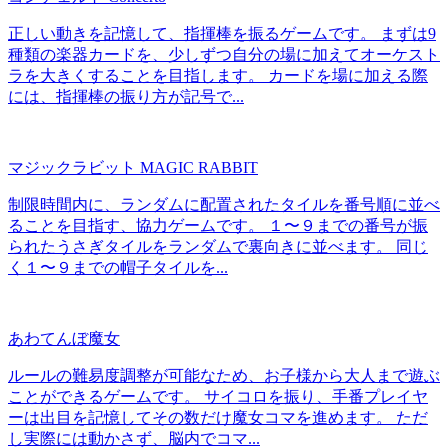
正しい動きを記憶して、指揮棒を振るゲームです。 まずは9
種類の楽器カードを、少しずつ自分の場に加えてオーケスト
ラを大きくすることを目指します。 カードを場に加える際
には、指揮棒の振り方が記号で...
マジックラビット MAGIC RABBIT
制限時間内に、ランダムに配置されたタイルを番号順に並べ
ることを目指す、協力ゲームです。 １〜９までの番号が振
られたうさぎタイルをランダムで裏向きに並べます。 同じ
く１〜９までの帽子タイルを...
あわてんぼ魔女
ルールの難易度調整が可能なため、お子様から大人まで遊ぶ
ことができるゲームです。 サイコロを振り、手番プレイヤ
ーは出目を記憶してその数だけ魔女コマを進めます。 ただ
し実際には動かさず、脳内でコマ...