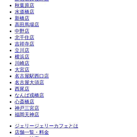
秋葉原店
水道橋店
新橋店
高田馬場店
中野店
北千住店
吉祥寺店
立川店
横浜店
川崎店
大宮店
名古屋駅西口店
名古屋大須店
西尾店
なんば戎橋店
心斎橋店
神戸三宮店
福岡天神店
ジェリージェリーカフェとは
店舗一覧・料金