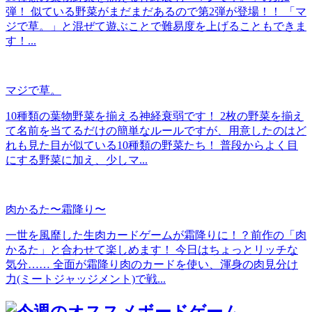
弾！ 似ている野菜がまだまだあるので第2弾が登場！！ 「マ
ジで草。」と混ぜて遊ぶことで難易度を上げることもできま
す！...
マジで草。
10種類の葉物野菜を揃える神経衰弱です！ 2枚の野菜を揃え
て名前を当てるだけの簡単なルールですが、用意したのはど
れも見た目が似ている10種類の野菜たち！ 普段からよく目
にする野菜に加え、少しマ...
肉かるた〜霜降り〜
一世を風靡した生肉カードゲームが霜降りに！？前作の「肉
かるた」と合わせて楽しめます！ 今日はちょっとリッチな
気分…… 全面が霜降り肉のカードを使い、渾身の肉見分け
力(ミートジャッジメント)で戦...