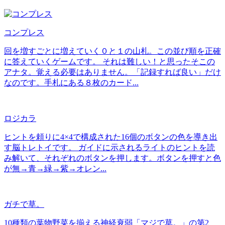
コンプレス
回を増すごとに増えていく０と１の山札。この並び順を正確
に答えていくゲームです。 それは難しい！と思ったそこの
アナタ。覚える必要はありません。「記録すれば良い」だけ
なのです。手札にある８枚のカード...
ロジカラ
ヒントを頼りに4×4で構成された16個のボタンの色を導き出
す脳トレトイです。 ガイドに示されるライトのヒントを読
み解いて、それぞれのボタンを押します。ボタンを押すと色
が無→青→緑→紫→オレン...
ガチで草。
10種類の葉物野菜を揃える神経衰弱「マジで草。」の第2