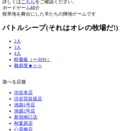
詳しくは
こちら
をご確認ください。
ボードゲーム紹介
牧草地を舞台にした羊たちの陣地ゲームです
バトルシープ(それはオレの牧場だ!)
2人
3人
4人
軽量級（〜30分）
難易度★☆☆
遊べる店舗
渋谷本店
渋谷宮益坂店
池袋1号店
池袋2号店
新宿南口店
秋葉原店
心斎橋店