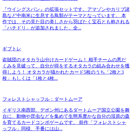
『ウイングスパン』の拡張セットです。アマゾンやカリブ諸
島など中南米に生息する鳥類がテーマとなっています。 本
作では、その見た目の美しさから羽ばたく宝石とも称される
「ハチドリ」が追加されました。全...
ギブトレ
盗賊団のオタカラ山分けカードゲーム！ 相手チームの悪だ
くみを見破って、自分が得をするオタカラの組み合わせを獲
得しよう！ オタカラが描かれたカード5枚のうち「2枚と3
枚」もしくは「1枚と4枚...
フォレストシャッフル：ダートムーア
イギリス南西部、デボン州にあるダートムーア国立公園を舞
台に、動物や昆虫などを集めて生態系豊かな自分の湿原の森
を育てるカードコンボゲームです。 前作「フォレストシャ
ッフル」同様、手番には山...