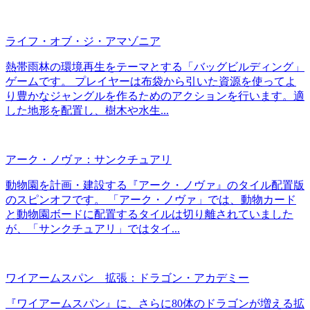
ライフ・オブ・ジ・アマゾニア
熱帯雨林の環境再生をテーマとする「バッグビルディング」
ゲームです。 プレイヤーは布袋から引いた資源を使ってよ
り豊かなジャングルを作るためのアクションを行います。適
した地形を配置し、樹木や水生...
アーク・ノヴァ：サンクチュアリ
動物園を計画・建設する『アーク・ノヴァ』のタイル配置版
のスピンオフです。 「アーク・ノヴァ」では、動物カード
と動物園ボードに配置するタイルは切り離されていました
が、「サンクチュアリ」ではタイ...
ワイアームスパン 拡張：ドラゴン・アカデミー
『ワイアームスパン』に、さらに80体のドラゴンが増える拡