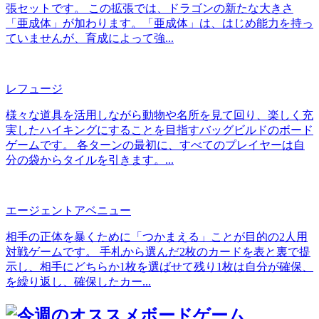
張セットです。 この拡張では、ドラゴンの新たな大きさ
「亜成体」が加わります。「亜成体」は、はじめ能力を持っ
ていませんが、育成によって強...
レフュージ
様々な道具を活用しながら動物や名所を見て回り、楽しく充
実したハイキングにすることを目指すバッグビルドのボード
ゲームです。 各ターンの最初に、すべてのプレイヤーは自
分の袋からタイルを引きます。...
エージェントアベニュー
相手の正体を暴くために「つかまえる」ことが目的の2人用
対戦ゲームです。 手札から選んだ2枚のカードを表と裏で提
示し、相手にどちらか1枚を選ばせて残り1枚は自分が確保、
を繰り返し、確保したカー...