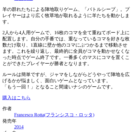
羊の群れたちによる陣地取りゲーム、「バトルシープ」。プ
レイヤーはより広く牧草地が取れるように羊たちを動かしま
す。
2人から4人用ゲームで、16枚のコマを全て重ねてボード上に
配置します。自分の手番では、重なっているコマを好きな枚
数だけ取り、1直線に壁か他のコマにぶつかるまで移動させ
ます。これを繰り返し、最終的に全員がコマを動かせなくな
った時点でゲーム終了です。一番多くのマスにコマを置くこ
とができたプレイヤーが勝者となります。
ルールは簡単ですが、ジャマをしながらどうやって陣地を広
げるかが悩ましく、面白いゲームとなっています。
「もう一回！」となること間違いナシのゲームです。
購入はこちら
作者
Francesco Rotta(フランシスコ・ロッタ)
発売年
2014