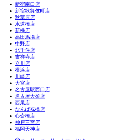
新宿南口店
新宿歌舞伎町店
秋葉原店
水道橋店
新橋店
高田馬場店
中野店
北千住店
吉祥寺店
立川店
横浜店
川崎店
大宮店
名古屋駅西口店
名古屋大須店
西尾店
なんば戎橋店
心斎橋店
神戸三宮店
福岡天神店