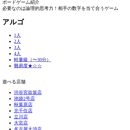
ボードゲーム紹介
必要なのは論理的思考力！相手の数字を当て合うゲーム
アルゴ
1人
2人
3人
4人
軽量級（〜30分）
難易度★☆☆
遊べる店舗
渋谷宮益坂店
池袋2号店
秋葉原店
北千住店
立川店
大宮店
名古屋大須店