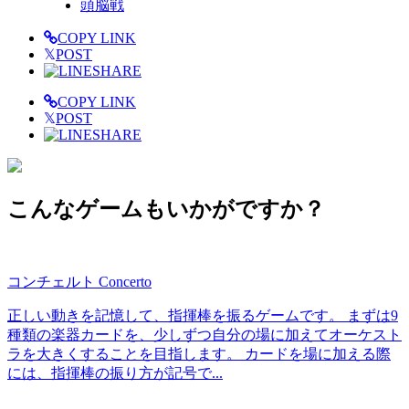
頭脳戦
COPY LINK
𝕏
POST
SHARE
COPY LINK
𝕏
POST
SHARE
こんなゲームもいかがですか？
コンチェルト Concerto
正しい動きを記憶して、指揮棒を振るゲームです。 まずは9
種類の楽器カードを、少しずつ自分の場に加えてオーケスト
ラを大きくすることを目指します。 カードを場に加える際
には、指揮棒の振り方が記号で...