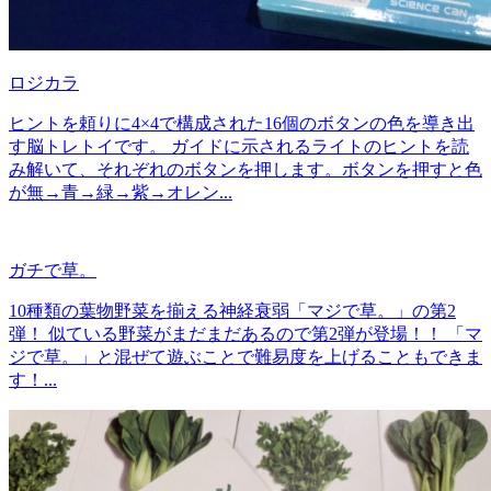
ロジカラ
ヒントを頼りに4×4で構成された16個のボタンの色を導き出
す脳トレトイです。 ガイドに示されるライトのヒントを読
み解いて、それぞれのボタンを押します。ボタンを押すと色
が無→青→緑→紫→オレン...
ガチで草。
10種類の葉物野菜を揃える神経衰弱「マジで草。」の第2
弾！ 似ている野菜がまだまだあるので第2弾が登場！！ 「マ
ジで草。」と混ぜて遊ぶことで難易度を上げることもできま
す！...