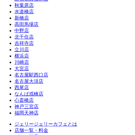
秋葉原店
水道橋店
新橋店
高田馬場店
中野店
北千住店
吉祥寺店
立川店
横浜店
川崎店
大宮店
名古屋駅西口店
名古屋大須店
西尾店
なんば戎橋店
心斎橋店
神戸三宮店
福岡天神店
ジェリージェリーカフェとは
店舗一覧・料金