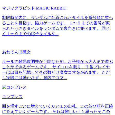
マジックラビット MAGIC RABBIT
制限時間内に、ランダムに配置されたタイルを番号順に並べ
ることを目指す、協力ゲームです。 １〜９までの番号が振
られたうさぎタイルをランダムで裏向きに並べます。 同じ
く１〜９までの帽子タイルを...
あわてんぼ魔女
ルールの難易度調整が可能なため、お子様から大人まで遊ぶ
ことができるゲームです。 サイコロを振り、手番プレイヤ
ーは出目を記憶してその数だけ魔女コマを進めます。 ただ
し実際には動かさず、脳内でコマ...
コンプレス
回を増すごとに増えていく０と１の山札。この並び順を正確
に答えていくゲームです。 それは難しい！と思ったそこの