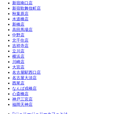
新宿南口店
新宿歌舞伎町店
秋葉原店
水道橋店
新橋店
高田馬場店
中野店
北千住店
吉祥寺店
立川店
横浜店
川崎店
大宮店
名古屋駅西口店
名古屋大須店
西尾店
なんば戎橋店
心斎橋店
神戸三宮店
福岡天神店
ジェリージェリーカフェとは