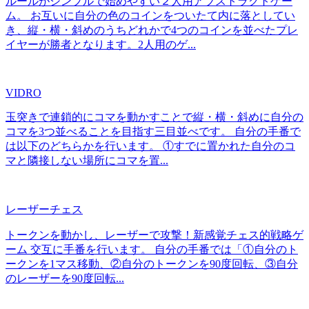
ルールがシンプルで始めやすい２人用アブストラクトゲー
ム。 お互いに自分の色のコインをついたて内に落としてい
き、縦・横・斜めのうちどれかで4つのコインを並べたプレ
イヤーが勝者となります。2人用のゲ...
VIDRO
玉突きで連鎖的にコマを動かすことで縦・横・斜めに自分の
コマを3つ並べることを目指す三目並べです。 自分の手番で
は以下のどちらかを行います。 ①すでに置かれた自分のコ
マと隣接しない場所にコマを置...
レーザーチェス
トークンを動かし、レーザーで攻撃！新感覚チェス的戦略ゲ
ーム 交互に手番を行います。 自分の手番では「①自分のト
ークンを1マス移動、②自分のトークンを90度回転、③自分
のレーザーを90度回転...