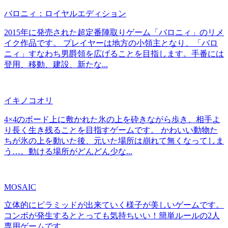
バロニィ：ロイヤルエディション
2015年に発売された超定番陣取りゲーム「バロニィ」のリメ
イク作品です。 プレイヤーは地方の小領主となり、「バロ
ニィ」すなわち男爵領を広げることを目指します。手番には
登用、移動、建設、新たな...
イキノコオリ
4×4のボード上に敷かれた氷の上を砕きながら歩き、相手よ
り長く生き残ることを目指すゲームです。 かわいい動物た
ちが氷の上を動いた後、元いた場所は崩れて無くなってしま
う…。動ける場所がどんどん少な...
MOSAIC
立体的にピラミッドが出来ていく様子が美しいゲームです。
コンボが発生するととっても気持ちいい！簡単ルールの2人
専用ゲームです。...