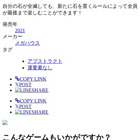
自分の石が全滅しても、新たに石を置くルールによって全員
が最後まで楽しむことができます！
発売年
2021
メーカー
メガハウス
タグ
アブストラクト
運要素なし
COPY LINK
𝕏
POST
SHARE
COPY LINK
𝕏
POST
SHARE
こんなゲームもいかがですか？