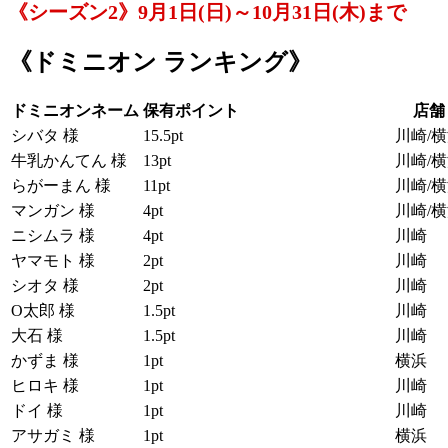
《シーズン2》9月1日(日)～10月31日(木)まで
《ドミニオン ランキング》
ドミニオンネーム
保有ポイント
店舗
シバタ 様
15.5pt
川崎/
牛乳かんてん 様
13pt
川崎/
らがーまん 様
11pt
川崎/
マンガン 様
4pt
川崎/
ニシムラ 様
4pt
川崎
ヤマモト 様
2pt
川崎
シオタ 様
2pt
川崎
O太郎 様
1.5pt
川崎
大石 様
1.5pt
川崎
かずま 様
1pt
横浜
ヒロキ 様
1pt
川崎
ドイ 様
1pt
川崎
アサガミ 様
1pt
横浜