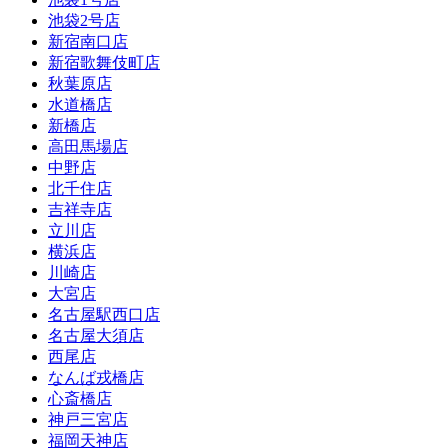
池袋2号店
新宿南口店
新宿歌舞伎町店
秋葉原店
水道橋店
新橋店
高田馬場店
中野店
北千住店
吉祥寺店
立川店
横浜店
川崎店
大宮店
名古屋駅西口店
名古屋大須店
西尾店
なんば戎橋店
心斎橋店
神戸三宮店
福岡天神店