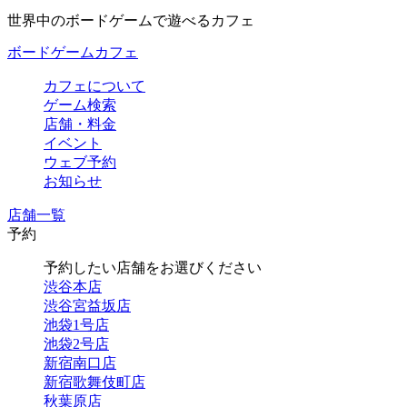
世界中のボードゲームで遊べるカフェ
ボードゲームカフェ
カフェについて
ゲーム検索
店舗・料金
イベント
ウェブ予約
お知らせ
店舗一覧
予約
予約したい店舗をお選びください
渋谷本店
渋谷宮益坂店
池袋1号店
池袋2号店
新宿南口店
新宿歌舞伎町店
秋葉原店