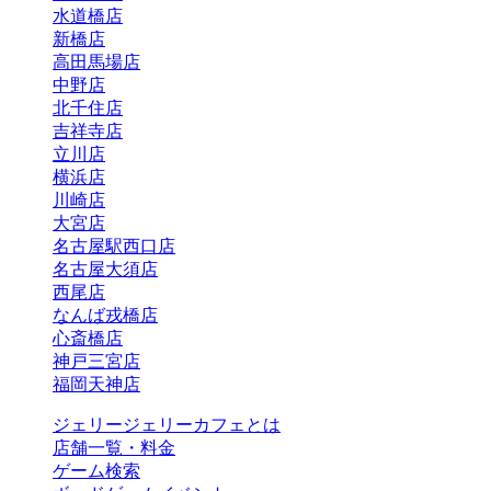
水道橋店
新橋店
高田馬場店
中野店
北千住店
吉祥寺店
立川店
横浜店
川崎店
大宮店
名古屋駅西口店
名古屋大須店
西尾店
なんば戎橋店
心斎橋店
神戸三宮店
福岡天神店
ジェリージェリーカフェとは
店舗一覧・料金
ゲーム検索