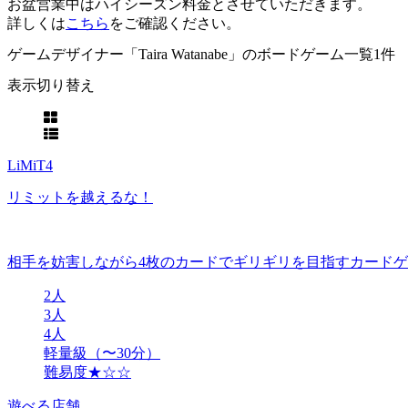
お盆営業中はハイシーズン料金とさせていただきます。
詳しくは
こちら
をご確認ください。
ゲームデザイナー「Taira Watanabe」のボードゲーム一覧
1件
表示切り替え
LiMiT4
リミットを越えるな！
相手を妨害しながら4枚のカードでギリギリを目指すカード
2人
3人
4人
軽量級（〜30分）
難易度★☆☆
遊べる店舗