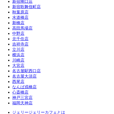
新宿南口店
新宿歌舞伎町店
秋葉原店
水道橋店
新橋店
高田馬場店
中野店
北千住店
吉祥寺店
立川店
横浜店
川崎店
大宮店
名古屋駅西口店
名古屋大須店
西尾店
なんば戎橋店
心斎橋店
神戸三宮店
福岡天神店
ジェリージェリーカフェとは