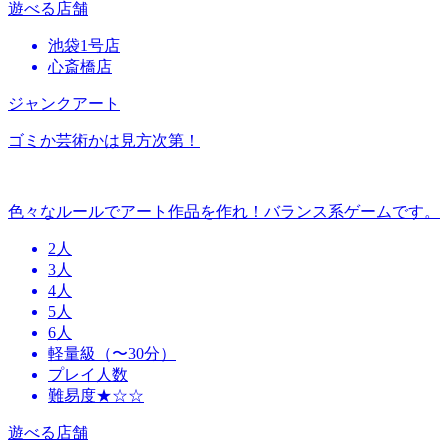
遊べる店舗
池袋1号店
心斎橋店
ジャンクアート
ゴミか芸術かは見方次第！
色々なルールでアート作品を作れ！バランス系ゲームです。
2人
3人
4人
5人
6人
軽量級（〜30分）
プレイ人数
難易度★☆☆
遊べる店舗