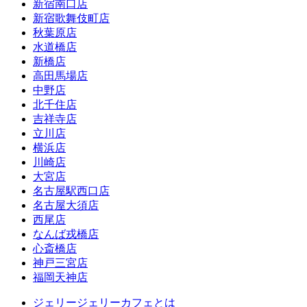
新宿南口店
新宿歌舞伎町店
秋葉原店
水道橋店
新橋店
高田馬場店
中野店
北千住店
吉祥寺店
立川店
横浜店
川崎店
大宮店
名古屋駅西口店
名古屋大須店
西尾店
なんば戎橋店
心斎橋店
神戸三宮店
福岡天神店
ジェリージェリーカフェとは