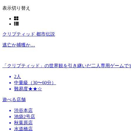
表示切り替え
クリプティッド 都市伝説
逃亡か捕獲か…
「クリプティッド」の世界観を引き継いだ二人専用ゲームで
2人
中量級（30〜60分）
難易度★★☆
遊べる店舗
渋谷本店
池袋2号店
秋葉原店
水道橋店