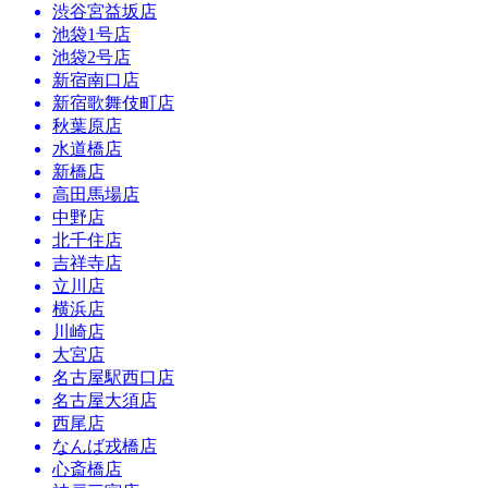
渋谷宮益坂店
池袋1号店
池袋2号店
新宿南口店
新宿歌舞伎町店
秋葉原店
水道橋店
新橋店
高田馬場店
中野店
北千住店
吉祥寺店
立川店
横浜店
川崎店
大宮店
名古屋駅西口店
名古屋大須店
西尾店
なんば戎橋店
心斎橋店