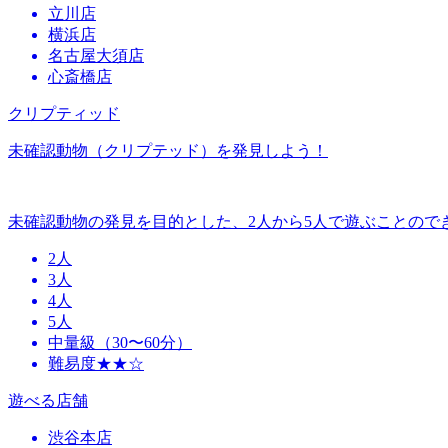
立川店
横浜店
名古屋大須店
心斎橋店
クリプティッド
未確認動物（クリプテッド）を発見しよう！
未確認動物の発見を目的とした、2人から5人で遊ぶことので
2人
3人
4人
5人
中量級（30〜60分）
難易度★★☆
遊べる店舗
渋谷本店