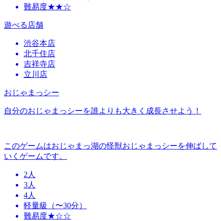
難易度★★☆
遊べる店舗
渋谷本店
北千住店
吉祥寺店
立川店
おじゃまっシー
自分のおじゃまっシーを誰よりも大きく成長させよう！
このゲームはおじゃまっ湖の怪獣おじゃまっシーを伸ばして
いくゲームです。
2人
3人
4人
軽量級（〜30分）
難易度★☆☆