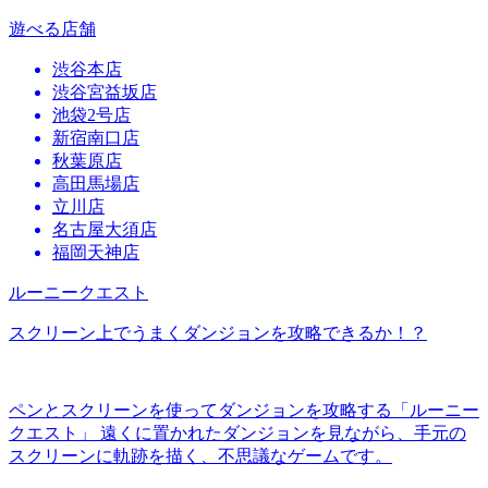
遊べる店舗
渋谷本店
渋谷宮益坂店
池袋2号店
新宿南口店
秋葉原店
高田馬場店
立川店
名古屋大須店
福岡天神店
ルーニークエスト
スクリーン上でうまくダンジョンを攻略できるか！？
ペンとスクリーンを使ってダンジョンを攻略する「ルーニー
クエスト」 遠くに置かれたダンジョンを見ながら、手元の
スクリーンに軌跡を描く、不思議なゲームです。