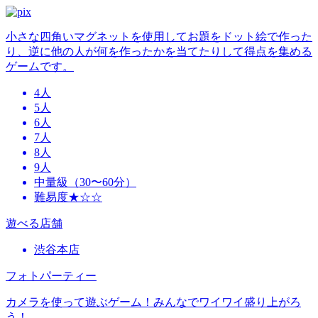
小さな四角いマグネットを使用してお題をドット絵で作った
り、逆に他の人が何を作ったかを当てたりして得点を集める
ゲームです。
4人
5人
6人
7人
8人
9人
中量級（30〜60分）
難易度★☆☆
遊べる店舗
渋谷本店
フォトパーティー
カメラを使って遊ぶゲーム！みんなでワイワイ盛り上がろ
う！