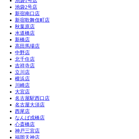
池袋1号店
池袋2号店
新宿南口店
新宿歌舞伎町店
秋葉原店
水道橋店
新橋店
高田馬場店
中野店
北千住店
吉祥寺店
立川店
横浜店
川崎店
大宮店
名古屋駅西口店
名古屋大須店
西尾店
なんば戎橋店
心斎橋店
神戸三宮店
福岡天神店