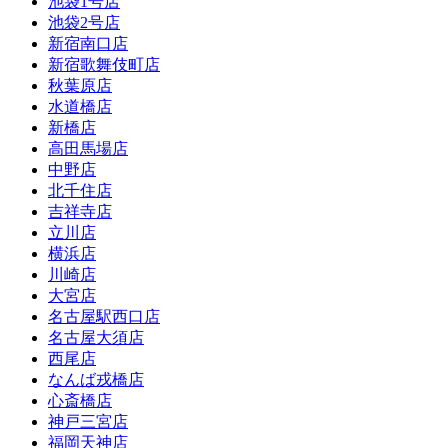
池袋1号店
池袋2号店
新宿南口店
新宿歌舞伎町店
秋葉原店
水道橋店
新橋店
高田馬場店
中野店
北千住店
吉祥寺店
立川店
横浜店
川崎店
大宮店
名古屋駅西口店
名古屋大須店
西尾店
なんば戎橋店
心斎橋店
神戸三宮店
福岡天神店