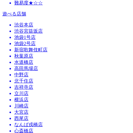
難易度★☆☆
遊べる店舗
渋谷本店
渋谷宮益坂店
池袋1号店
池袋2号店
新宿歌舞伎町店
秋葉原店
水道橋店
高田馬場店
中野店
北千住店
吉祥寺店
立川店
横浜店
川崎店
大宮店
西尾店
なんば戎橋店
心斎橋店