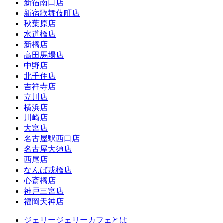
新宿南口店
新宿歌舞伎町店
秋葉原店
水道橋店
新橋店
高田馬場店
中野店
北千住店
吉祥寺店
立川店
横浜店
川崎店
大宮店
名古屋駅西口店
名古屋大須店
西尾店
なんば戎橋店
心斎橋店
神戸三宮店
福岡天神店
ジェリージェリーカフェとは