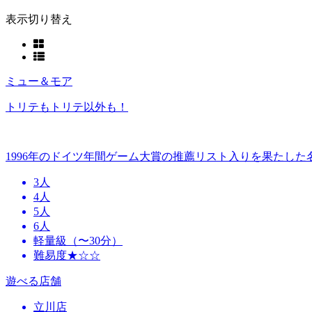
表示切り替え
ミュー＆モア
トリテもトリテ以外も！
1996年のドイツ年間ゲーム大賞の推薦リスト入りを果たし
3人
4人
5人
6人
軽量級（〜30分）
難易度★☆☆
遊べる店舗
立川店