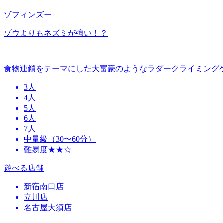
ゾフィンズー
ゾウよりもネズミが強い！？
食物連鎖をテーマにした大富豪のようなラダークライミング
3人
4人
5人
6人
7人
中量級（30〜60分）
難易度★★☆
遊べる店舗
新宿南口店
立川店
名古屋大須店