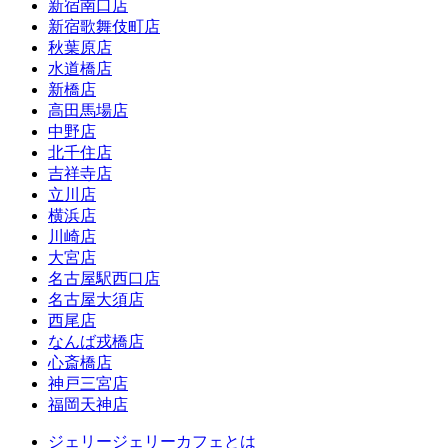
新宿南口店
新宿歌舞伎町店
秋葉原店
水道橋店
新橋店
高田馬場店
中野店
北千住店
吉祥寺店
立川店
横浜店
川崎店
大宮店
名古屋駅西口店
名古屋大須店
西尾店
なんば戎橋店
心斎橋店
神戸三宮店
福岡天神店
ジェリージェリーカフェとは