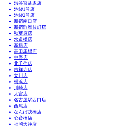
渋谷宮益坂店
池袋1号店
池袋2号店
新宿南口店
新宿歌舞伎町店
秋葉原店
水道橋店
新橋店
高田馬場店
中野店
北千住店
吉祥寺店
立川店
横浜店
川崎店
大宮店
名古屋駅西口店
西尾店
なんば戎橋店
心斎橋店
福岡天神店