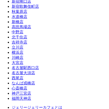
新宿南口店
新宿歌舞伎町店
秋葉原店
水道橋店
新橋店
高田馬場店
中野店
北千住店
吉祥寺店
立川店
横浜店
川崎店
大宮店
名古屋駅西口店
名古屋大須店
西尾店
なんば戎橋店
心斎橋店
神戸三宮店
福岡天神店
ジェリージェリーカフェとは