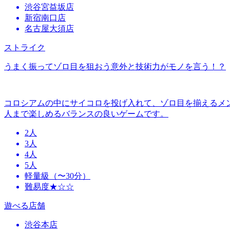
渋谷宮益坂店
新宿南口店
名古屋大須店
ストライク
うまく振ってゾロ目を狙おう意外と技術力がモノを言う！？
コロシアムの中にサイコロを投げ入れて、ゾロ目を揃えるメ
人まで楽しめるバランスの良いゲームです。
2人
3人
4人
5人
軽量級（〜30分）
難易度★☆☆
遊べる店舗
渋谷本店