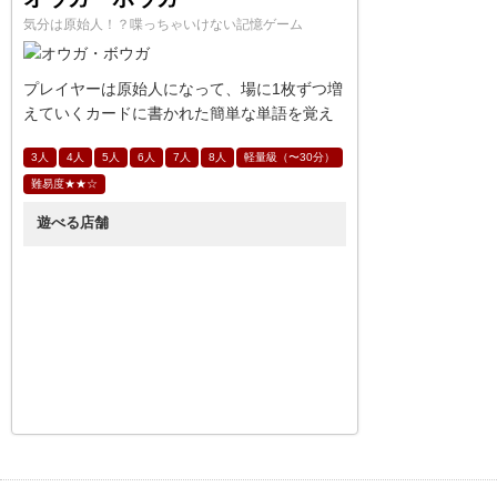
気分は原始人！？喋っちゃいけない記憶ゲーム
プレイヤーは原始人になって、場に1枚ずつ増
えていくカードに書かれた簡単な単語を覚え
て復唱しなければいけません。
3人
4人
5人
6人
7人
8人
軽量級（〜30分）
難易度★★☆
遊べる店舗