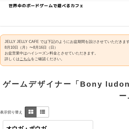
世界中のボードゲームで遊べるカフェ
JELLY JELLY CAFE では下記のようにお盆期間を設けさせていただきま
8月10日（月）〜8月16日（日）
お盆営業中はハイシーズン料金とさせていただきます。
詳しくは
こちら
をご確認ください。
ゲームデザイナー「Bony lud
ー
表示切り替え
オウガ・ボウガ