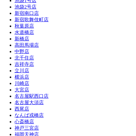
池袋1号店
池袋2号店
新宿南口店
新宿歌舞伎町店
秋葉原店
水道橋店
新橋店
高田馬場店
中野店
北千住店
吉祥寺店
立川店
横浜店
川崎店
大宮店
名古屋駅西口店
名古屋大須店
西尾店
なんば戎橋店
心斎橋店
神戸三宮店
福岡天神店