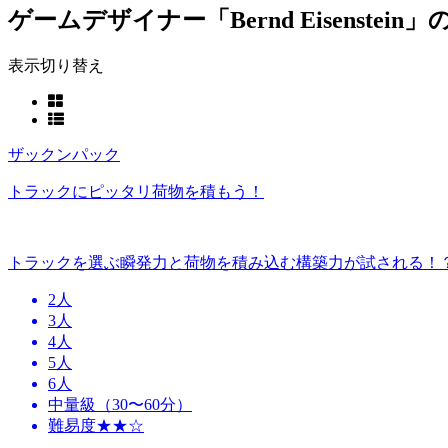
ゲームデザイナー「Bernd Eisenstei
表示切り替え
ザックンパック
トラックにピッタリ荷物を積もう！
トラックを選ぶ瞬発力と荷物を積み込む構築力が試される！
2人
3人
4人
5人
6人
中量級（30〜60分）
難易度★★☆