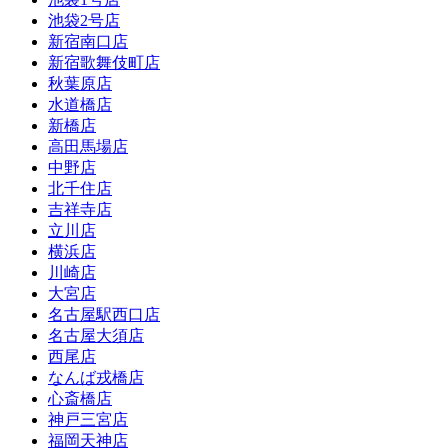
池袋2号店
新宿南口店
新宿歌舞伎町店
秋葉原店
水道橋店
新橋店
高田馬場店
中野店
北千住店
吉祥寺店
立川店
横浜店
川崎店
大宮店
名古屋駅西口店
名古屋大須店
西尾店
なんば戎橋店
心斎橋店
神戸三宮店
福岡天神店