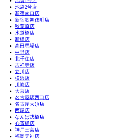
池袋1号店
池袋2号店
新宿南口店
新宿歌舞伎町店
秋葉原店
水道橋店
新橋店
高田馬場店
中野店
北千住店
吉祥寺店
立川店
横浜店
川崎店
大宮店
名古屋駅西口店
名古屋大須店
西尾店
なんば戎橋店
心斎橋店
神戸三宮店
福岡天神店