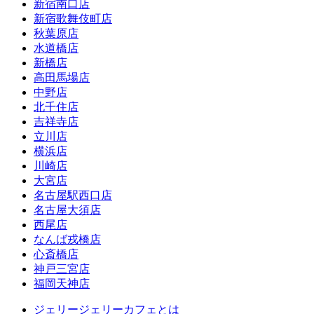
新宿南口店
新宿歌舞伎町店
秋葉原店
水道橋店
新橋店
高田馬場店
中野店
北千住店
吉祥寺店
立川店
横浜店
川崎店
大宮店
名古屋駅西口店
名古屋大須店
西尾店
なんば戎橋店
心斎橋店
神戸三宮店
福岡天神店
ジェリージェリーカフェとは