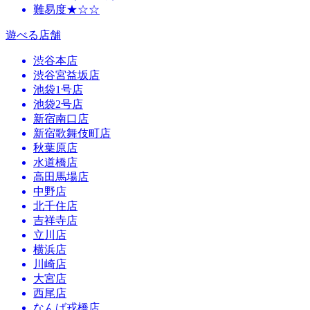
難易度★☆☆
遊べる店舗
渋谷本店
渋谷宮益坂店
池袋1号店
池袋2号店
新宿南口店
新宿歌舞伎町店
秋葉原店
水道橋店
高田馬場店
中野店
北千住店
吉祥寺店
立川店
横浜店
川崎店
大宮店
西尾店
なんば戎橋店