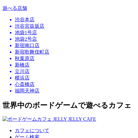
遊べる店舗
渋谷本店
渋谷宮益坂店
池袋1号店
池袋2号店
新宿南口店
新宿歌舞伎町店
秋葉原店
新橋店
立川店
横浜店
心斎橋店
福岡天神店
世界中のボードゲームで遊べるカフェ
カフェについて
ゲーム検索