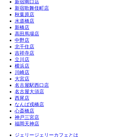
新宿南口店
新宿歌舞伎町店
秋葉原店
水道橋店
新橋店
高田馬場店
中野店
北千住店
吉祥寺店
立川店
横浜店
川崎店
大宮店
名古屋駅西口店
名古屋大須店
西尾店
なんば戎橋店
心斎橋店
神戸三宮店
福岡天神店
ジェリージェリーカフェとは