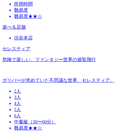
所用時間
難易度
難易度★★☆
遊べる店舗
渋谷本店
セレスティア
危険で楽しい、ファンタジー世界の遊覧飛行
ガリバーが求めていた不思議な世界、セレスティア。
2人
3人
4人
5人
6人
中量級（30〜60分）
難易度★★☆