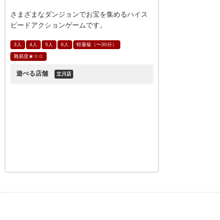
さまざまなダンジョンでお宝を集めるハイス
ピードアクションゲームです。
3人
4人
5人
6人
軽量級（〜30分）
難易度★☆☆
遊べる店舗
立川店