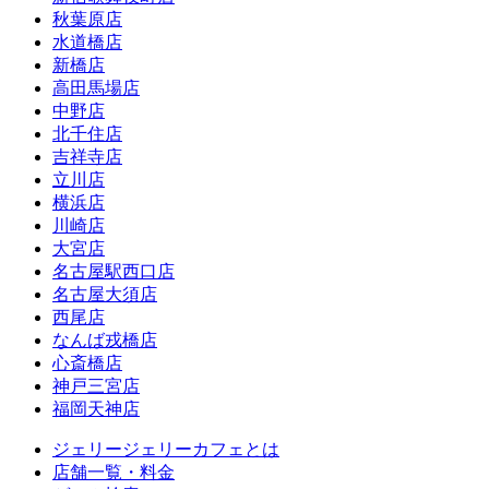
秋葉原店
水道橋店
新橋店
高田馬場店
中野店
北千住店
吉祥寺店
立川店
横浜店
川崎店
大宮店
名古屋駅西口店
名古屋大須店
西尾店
なんば戎橋店
心斎橋店
神戸三宮店
福岡天神店
ジェリージェリーカフェとは
店舗一覧・料金