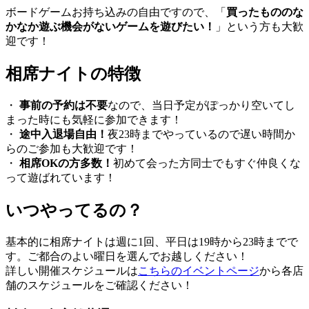
ボードゲームお持ち込みの自由ですので、「
買ったもののな
かなか遊ぶ機会がないゲームを遊びたい！
」という方も大歓
迎です！
相席ナイトの特徴
・
事前の予約は不要
なので、当日予定がぽっかり空いてし
まった時にも気軽に参加できます！
・
途中入退場自由！
夜23時までやっているので遅い時間か
らのご参加も大歓迎です！
・
相席OKの方多数！
初めて会った方同士でもすぐ仲良くな
って遊ばれています！
いつやってるの？
基本的に相席ナイトは週に1回、平日は19時から23時までで
す。ご都合のよい曜日を選んでお越しください！
詳しい開催スケジュールは
こちらのイベントページ
から各店
舗のスケジュールをご確認ください！