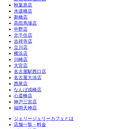
秋葉原店
水道橋店
新橋店
高田馬場店
中野店
北千住店
吉祥寺店
立川店
横浜店
川崎店
大宮店
名古屋駅西口店
名古屋大須店
西尾店
なんば戎橋店
心斎橋店
神戸三宮店
福岡天神店
ジェリージェリーカフェとは
店舗一覧・料金