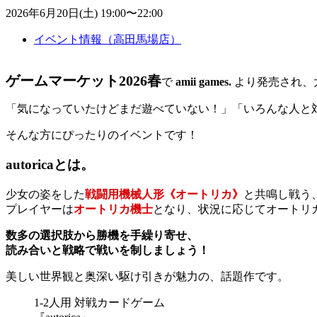
2026年6月20日(土) 19:00〜22:00
イベント情報（高田馬場店）
ゲームマーケット2026春
で
amii games.
より発売され、
「気になっていたけどまだ遊べていない！」「いろんな人と
そんな方にぴったりのイベントです！
autoricaとは。
少女の姿をした
戦闘用機械人形《オートリカ》
と共鳴し戦う
プレイヤーは
オートリカ機士
となり、状況に応じてオートリ
数多の選択肢から勝機を手繰り寄せ、
読み合いと戦略で戦いを制しましょう！
美しい世界観と奥深い駆け引きが魅力の、話題作です。
1-2人用 対戦カードゲーム