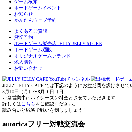
ゲーム検索
ボードゲームイベント
お知らせ
かんたんウェブ予約
よくあるご質問
貸切予約
ボードゲーム販売店 JELLY JELLY STORE
ボードゲーム通販
オリジナルゲームブランド
求人情報
お問い合わせ
JELLY JELLY CAFE では下記のようにお盆期間を設けさ
8月10日（月）〜8月16日（日）
お盆営業中はハイシーズン料金とさせていただきます。
詳しくは
こちら
をご確認ください。
読み合いと戦略で戦いを制しましょう！
autoricaフリー対戦交流会