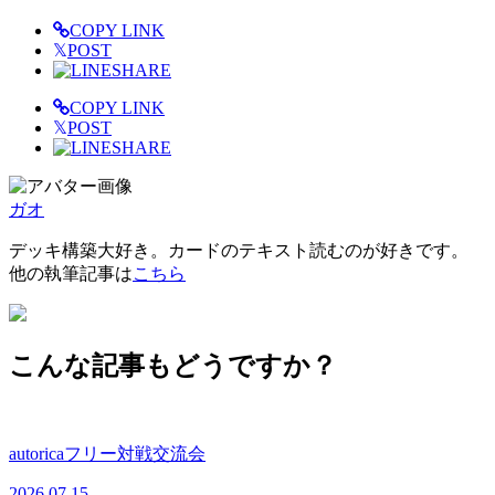
COPY LINK
𝕏
POST
SHARE
COPY LINK
𝕏
POST
SHARE
ガオ
デッキ構築大好き。カードのテキスト読むのが好きです。
他の執筆記事は
こちら
こんな記事もどうですか？
autoricaフリー対戦交流会
2026.07.15