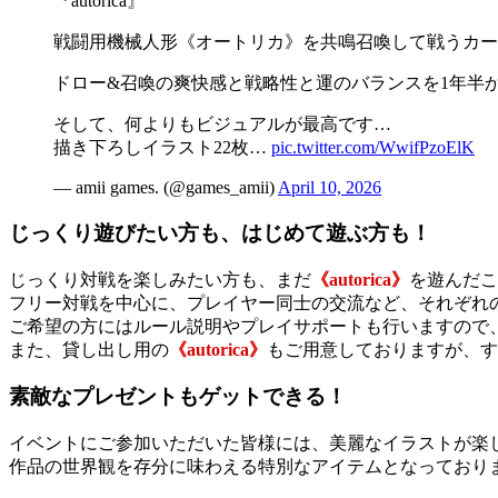
『autorica』
戦闘用機械人形《オートリカ》を共鳴召喚して戦うカー
ドロー&召喚の爽快感と戦略性と運のバランスを1年半かけて
そして、何よりもビジュアルが最高です…
描き下ろしイラスト22枚…
pic.twitter.com/WwifPzoElK
— amii games. (@games_amii)
April 10, 2026
じっくり遊びたい方も、はじめて遊ぶ方も！
じっくり対戦を楽しみたい方も、まだ
《autorica》
を遊んだこ
フリー対戦を中心に、プレイヤー同士の交流など、それぞれ
ご希望の方にはルール説明やプレイサポートも行いますので
また、貸し出し用の
《autorica》
もご用意しておりますが、す
素敵なプレゼントもゲットできる！
イベントにご参加いただいた皆様には、美麗なイラストが楽
作品の世界観を存分に味わえる特別なアイテムとなっており