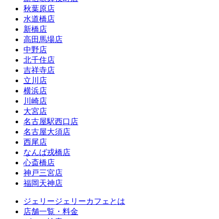
秋葉原店
水道橋店
新橋店
高田馬場店
中野店
北千住店
吉祥寺店
立川店
横浜店
川崎店
大宮店
名古屋駅西口店
名古屋大須店
西尾店
なんば戎橋店
心斎橋店
神戸三宮店
福岡天神店
ジェリージェリーカフェとは
店舗一覧・料金