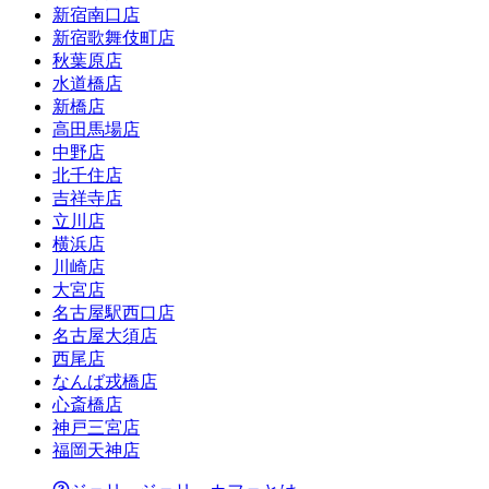
新宿南口店
新宿歌舞伎町店
秋葉原店
水道橋店
新橋店
高田馬場店
中野店
北千住店
吉祥寺店
立川店
横浜店
川崎店
大宮店
名古屋駅西口店
名古屋大須店
西尾店
なんば戎橋店
心斎橋店
神戸三宮店
福岡天神店