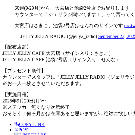
来週(9/29月)から、大宮店と池袋2号店でお配りします！
カウンターで「ジェリラジ聞いてます！」って言ってく
大宮店はさきこ、池袋2号店はせんなのサインです️
pic.
— JELLY JELLY RADIO (@jelly2_radio)
September 23, 202
【配布店舗】
JELLY JELLY CAFE 大宮店（サイン入り：さきこ）
JELLY JELLY CAFE 池袋2号店（サイン入り：せんな）
【プレゼント条件】
カウンターでスタッフに「JELLY JELLY RADIO（ジェ
※お一人一枚とさせていただきます‍。
【実施日程】
2025年9月29日(月)〜
※ステッカー無くなり次第終了
おそらく！何ヶ月かは在庫あると思いますが…絶対に欲しい
COPY LINK
𝕏
POST