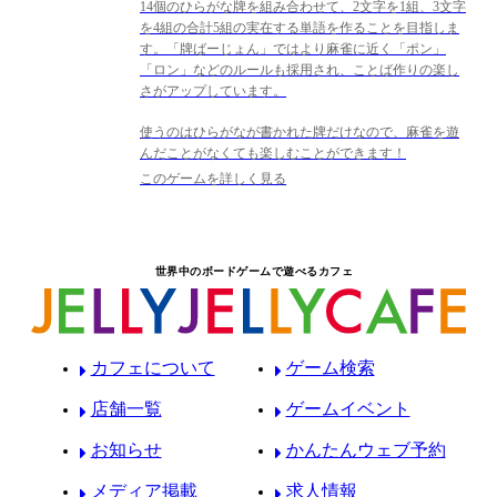
14個のひらがな牌を組み合わせて、2文字を1組、3文字
を4組の合計5組の実在する単語を作ることを目指しま
す。「牌ばーじょん」ではより麻雀に近く「ポン」
「ロン」などのルールも採用され、ことば作りの楽し
さがアップしています。
使うのはひらがなが書かれた牌だけなので、麻雀を遊
んだことがなくても楽しむことができます！
このゲームを詳しく見る
世界中のボードゲームで遊べるカフェ
カフェについて
ゲーム検索
店舗一覧
ゲームイベント
お知らせ
かんたんウェブ予約
メディア掲載
求人情報