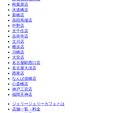
秋葉原店
水道橋店
新橋店
高田馬場店
中野店
北千住店
吉祥寺店
立川店
横浜店
川崎店
大宮店
名古屋駅西口店
名古屋大須店
西尾店
なんば戎橋店
心斎橋店
神戸三宮店
福岡天神店
ジェリージェリーカフェとは
店舗一覧・料金