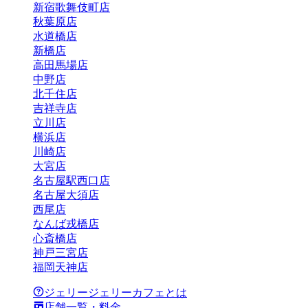
新宿歌舞伎町店
秋葉原店
水道橋店
新橋店
高田馬場店
中野店
北千住店
吉祥寺店
立川店
横浜店
川崎店
大宮店
名古屋駅西口店
名古屋大須店
西尾店
なんば戎橋店
心斎橋店
神戸三宮店
福岡天神店
ジェリージェリーカフェとは
店舗一覧・料金