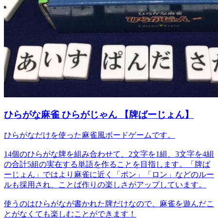
ひらがな麻雀 ひらがじゃん 【牌ばーじょん】
ひらがなだけを使った麻雀風ボードゲームです。
14個のひらがな牌を組み合わせて、2文字を1組、3文字を4組
の合計5組の実在する単語を作ることを目指します。「牌ば
ーじょん」ではより麻雀に近く「ポン」「ロン」などのルー
ルも採用され、ことば作りの楽しさがアップしています。
使うのはひらがなが書かれた牌だけなので、麻雀を遊んだこ
とがなくても楽しむことができます！