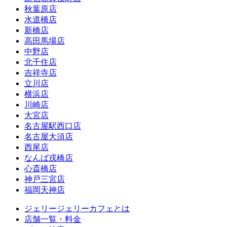
秋葉原店
水道橋店
新橋店
高田馬場店
中野店
北千住店
吉祥寺店
立川店
横浜店
川崎店
大宮店
名古屋駅西口店
名古屋大須店
西尾店
なんば戎橋店
心斎橋店
神戸三宮店
福岡天神店
ジェリージェリーカフェとは
店舗一覧・料金