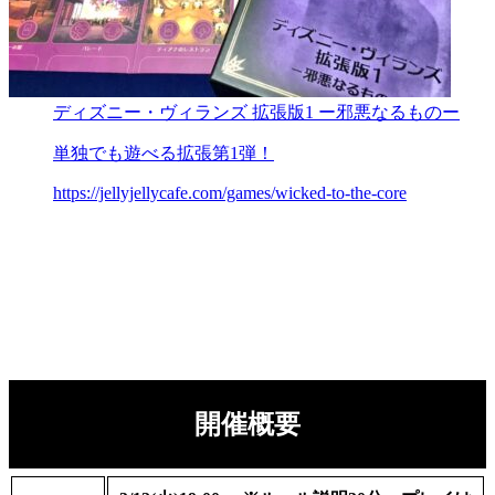
ディズニー・ヴィランズ 拡張版1 ー邪悪なるものー
単独でも遊べる拡張第1弾！
https://jellyjellycafe.com/games/wicked-to-the-core
開催概要