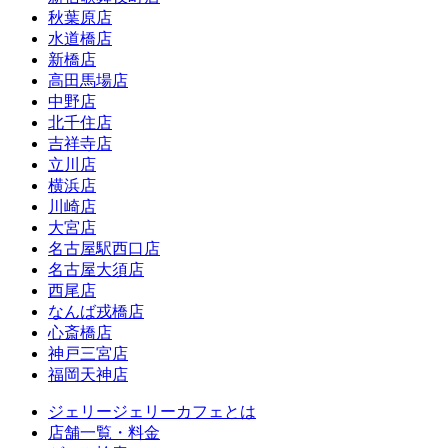
秋葉原店
水道橋店
新橋店
高田馬場店
中野店
北千住店
吉祥寺店
立川店
横浜店
川崎店
大宮店
名古屋駅西口店
名古屋大須店
西尾店
なんば戎橋店
心斎橋店
神戸三宮店
福岡天神店
ジェリージェリーカフェとは
店舗一覧・料金