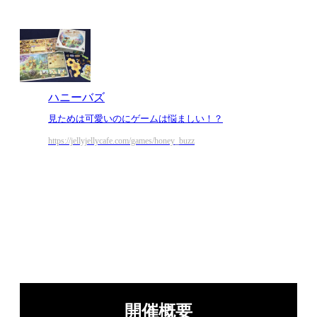
ハニーバズ
見ためは可愛いのにゲームは悩ましい！？
https://jellyjellycafe.com/games/honey_buzz
開催概要