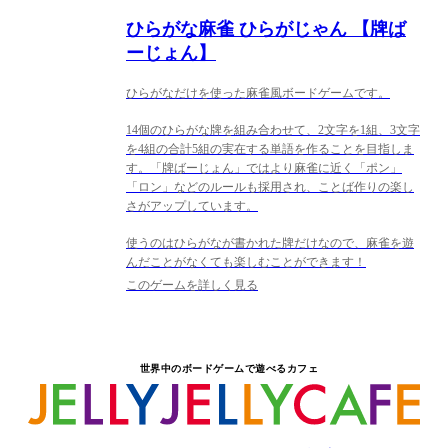
ひらがな麻雀 ひらがじゃん 【牌ば
ーじょん】
ひらがなだけを使った麻雀風ボードゲームです。
14個のひらがな牌を組み合わせて、2文字を1組、3文字
を4組の合計5組の実在する単語を作ることを目指しま
す。「牌ばーじょん」ではより麻雀に近く「ポン」
「ロン」などのルールも採用され、ことば作りの楽し
さがアップしています。
使うのはひらがなが書かれた牌だけなので、麻雀を遊
んだことがなくても楽しむことができます！
このゲームを詳しく見る
世界中のボードゲームで遊べるカフェ