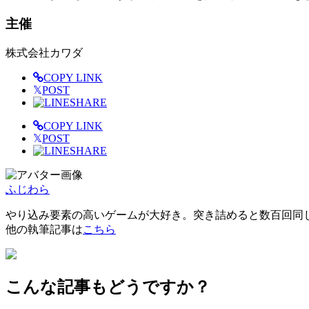
主催
株式会社カワダ
COPY LINK
𝕏
POST
SHARE
COPY LINK
𝕏
POST
SHARE
ふじわら
やり込み要素の高いゲームが大好き。突き詰めると数百回同
他の執筆記事は
こちら
こんな記事もどうですか？