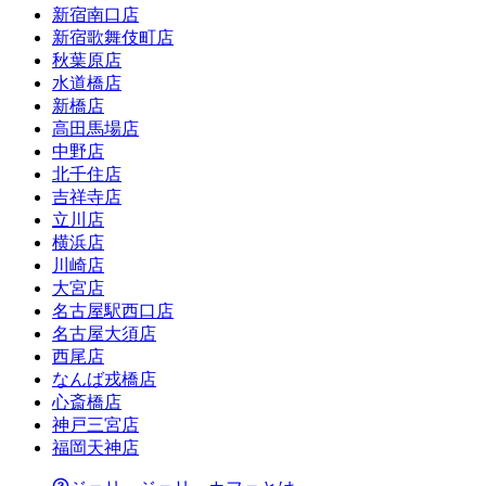
新宿南口店
新宿歌舞伎町店
秋葉原店
水道橋店
新橋店
高田馬場店
中野店
北千住店
吉祥寺店
立川店
横浜店
川崎店
大宮店
名古屋駅西口店
名古屋大須店
西尾店
なんば戎橋店
心斎橋店
神戸三宮店
福岡天神店