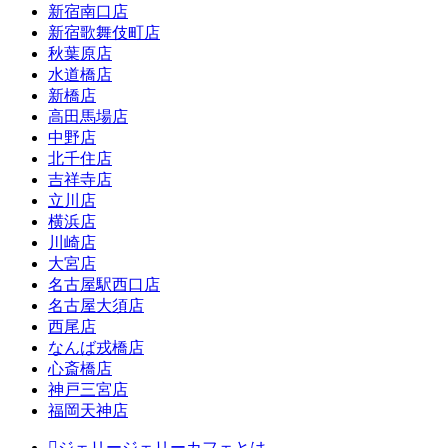
新宿南口店
新宿歌舞伎町店
秋葉原店
水道橋店
新橋店
高田馬場店
中野店
北千住店
吉祥寺店
立川店
横浜店
川崎店
大宮店
名古屋駅西口店
名古屋大須店
西尾店
なんば戎橋店
心斎橋店
神戸三宮店
福岡天神店
ジェリージェリーカフェとは