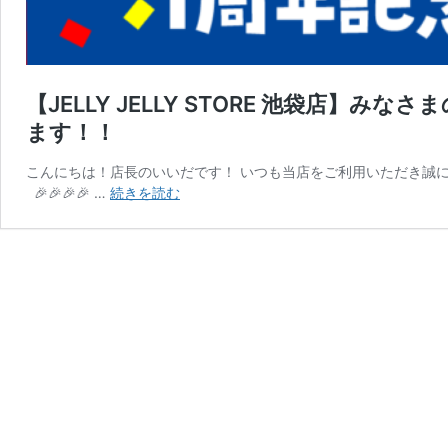
【JELLY JELLY STORE 池袋店】
ます！！
こんにちは！店長のいいだです！ いつも当店をご利用いただき誠に
【JELLY
🎉🎉🎉🎉 …
続きを読む
JELLY
STORE
池
袋
店】
み
な
さ
ま
の
お
か