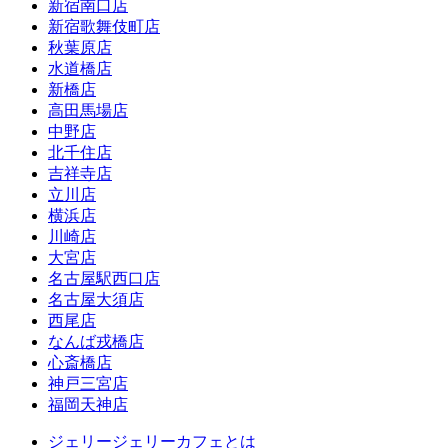
新宿南口店
新宿歌舞伎町店
秋葉原店
水道橋店
新橋店
高田馬場店
中野店
北千住店
吉祥寺店
立川店
横浜店
川崎店
大宮店
名古屋駅西口店
名古屋大須店
西尾店
なんば戎橋店
心斎橋店
神戸三宮店
福岡天神店
ジェリージェリーカフェとは