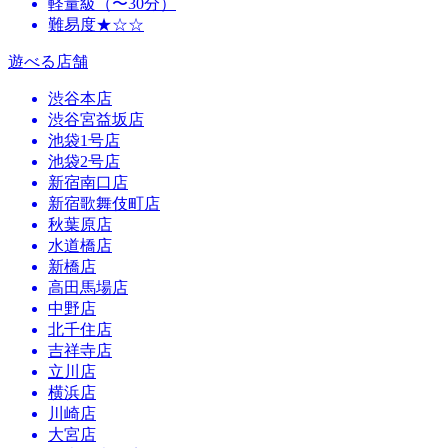
軽量級（〜30分）
難易度★☆☆
遊べる店舗
渋谷本店
渋谷宮益坂店
池袋1号店
池袋2号店
新宿南口店
新宿歌舞伎町店
秋葉原店
水道橋店
新橋店
高田馬場店
中野店
北千住店
吉祥寺店
立川店
横浜店
川崎店
大宮店