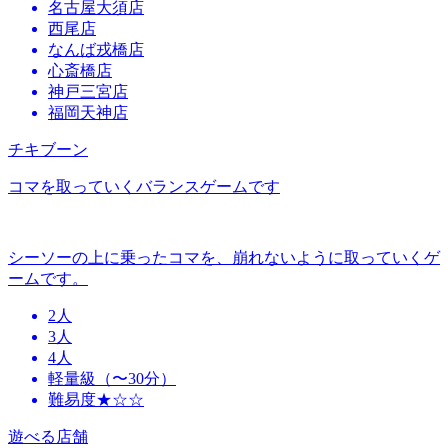
名古屋大須店
西尾店
なんば戎橋店
心斎橋店
神戸三宮店
福岡天神店
チキブーン
コマを取っていくバランスゲームです
シーソーの上に乗ったコマを、崩れないように取っていくゲ
ームです。
2人
3人
4人
軽量級（〜30分）
難易度★☆☆
遊べる店舗