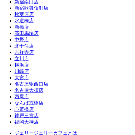
新宿南口店
新宿歌舞伎町店
秋葉原店
水道橋店
新橋店
高田馬場店
中野店
北千住店
吉祥寺店
立川店
横浜店
川崎店
大宮店
名古屋駅西口店
名古屋大須店
西尾店
なんば戎橋店
心斎橋店
神戸三宮店
福岡天神店
ジェリージェリーカフェとは