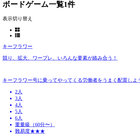
ボードゲーム一覧
1件
表示切り替え
キーフラワー
競り、拡大、ワープレ、いろんな要素が絡み合う！
キーフラワー号に乗ってやってくる労働者をうまく配置しよ
2人
3人
4人
5人
6人
重量級（60分〜）
難易度★★★