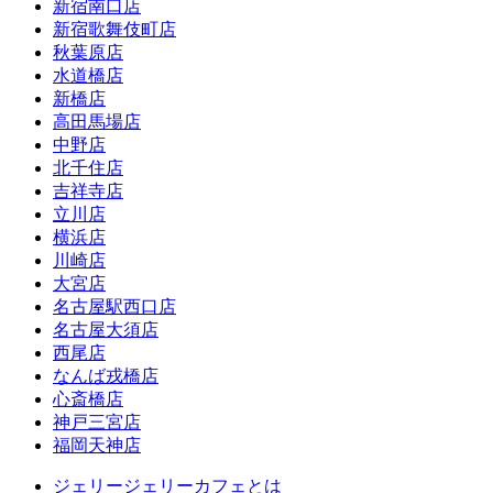
新宿南口店
新宿歌舞伎町店
秋葉原店
水道橋店
新橋店
高田馬場店
中野店
北千住店
吉祥寺店
立川店
横浜店
川崎店
大宮店
名古屋駅西口店
名古屋大須店
西尾店
なんば戎橋店
心斎橋店
神戸三宮店
福岡天神店
ジェリージェリーカフェとは