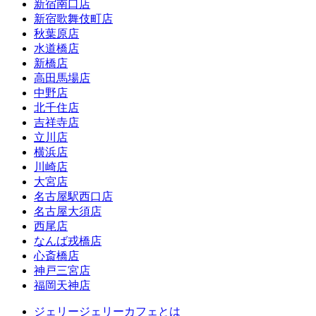
新宿南口店
新宿歌舞伎町店
秋葉原店
水道橋店
新橋店
高田馬場店
中野店
北千住店
吉祥寺店
立川店
横浜店
川崎店
大宮店
名古屋駅西口店
名古屋大須店
西尾店
なんば戎橋店
心斎橋店
神戸三宮店
福岡天神店
ジェリージェリーカフェとは