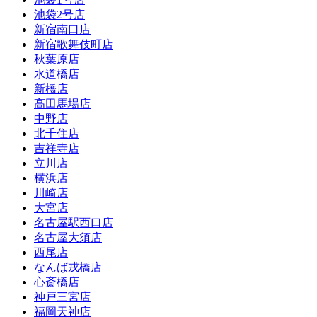
池袋2号店
新宿南口店
新宿歌舞伎町店
秋葉原店
水道橋店
新橋店
高田馬場店
中野店
北千住店
吉祥寺店
立川店
横浜店
川崎店
大宮店
名古屋駅西口店
名古屋大須店
西尾店
なんば戎橋店
心斎橋店
神戸三宮店
福岡天神店