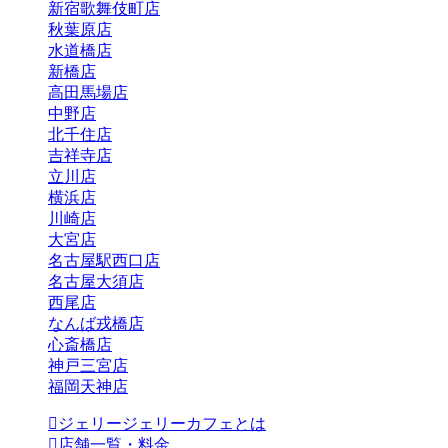
新宿歌舞伎町店
秋葉原店
水道橋店
新橋店
高田馬場店
中野店
北千住店
吉祥寺店
立川店
横浜店
川崎店
大宮店
名古屋駅西口店
名古屋大須店
西尾店
なんば戎橋店
心斎橋店
神戸三宮店
福岡天神店
ジェリージェリーカフェとは
店舗一覧・料金