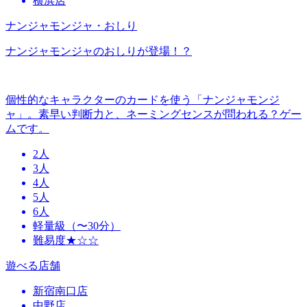
横浜店
ナンジャモンジャ・おしり
ナンジャモンジャのおしりが登場！？
個性的なキャラクターのカードを使う「ナンジャモンジ
ャ」。素早い判断力と、ネーミングセンスが問われる？ゲー
ムです。
2人
3人
4人
5人
6人
軽量級（〜30分）
難易度★☆☆
遊べる店舗
新宿南口店
中野店